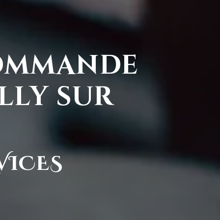
ommande
lly sur
VICES