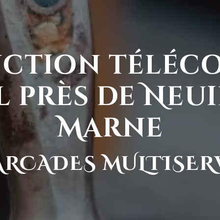
uction téléc
l près de Neui
Marne
ARCADES MULTISER