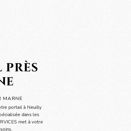
 près
ne
R MARNE
re portail à Neuilly
écialisée dans les
ERVICES met à votre
soins.