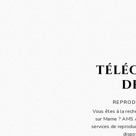
télé
d
REPROD
Vous êtes à la rech
sur Marne ? AMS A
services de reprod
dispo