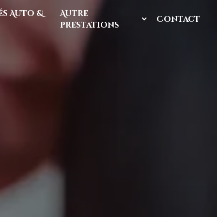
s Auto &
Autre
Contact
prestations