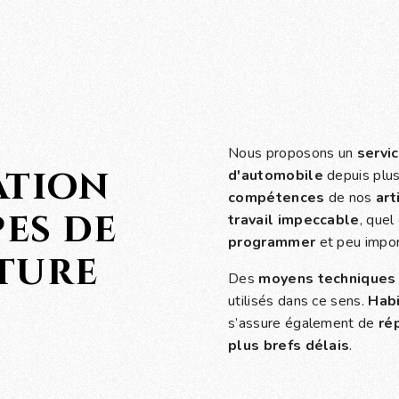
Nous proposons un
servi
tion
d'automobile
depuis plus
compétences
de nos
art
pes de
travail impeccable
, quel
programmer
et peu impo
iture
Des
moyens techniques
utilisés dans ce sens.
Hab
s’assure également de
ré
plus brefs délais
.