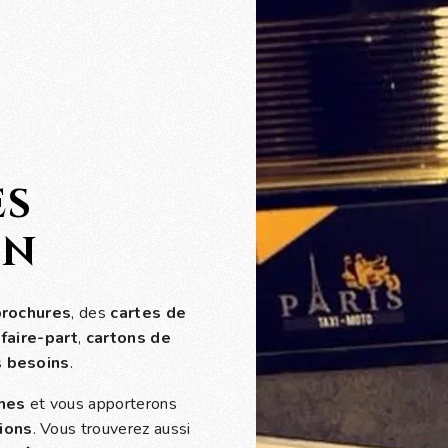
es
on
brochures
, des
cartes de
s
faire-part
,
cartons de
s
besoins
.
hes
et vous apporterons
ions
. Vous trouverez aussi