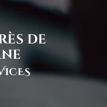
rès de
rne
VICES