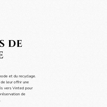
s de
e
 mode et du recyclage.
e leur offrir une
és vers Vinted pour
préservation de
.