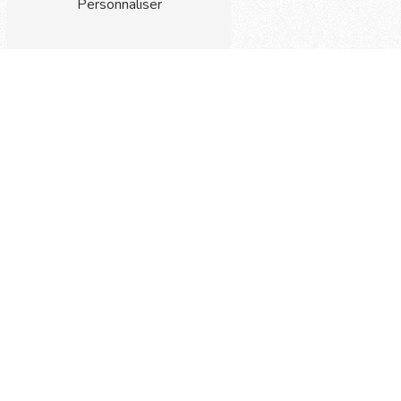
Personnaliser
Adresse
Centre commercial Arcades
93160 Noisy le Grand
Téléphones
01 43 05 10 78
06 51 97 97 88