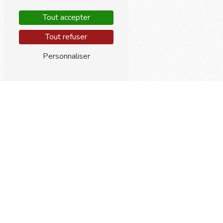
Tout accepter
Tout refuser
Personnaliser
Téléphones
01 43 05 10 78
06 51 97 97 88
E-mail
arcadesms@hotmail.fr