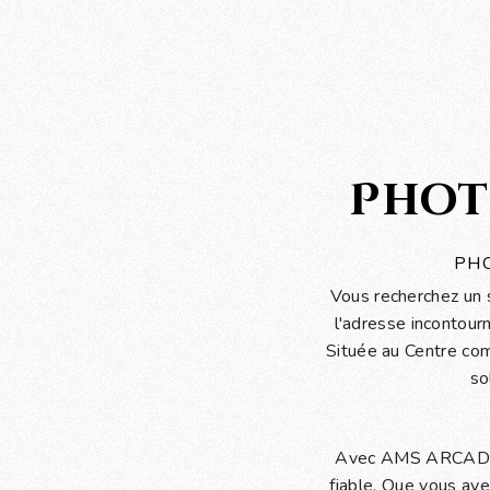
Phot
PHO
Vous recherchez un
l'adresse incontou
Située au Centre c
so
Avec AMS ARCADES 
fiable. Que vous ay