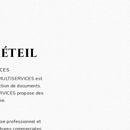
éteil
ICES
S MULTISERVICES est
ction de documents.
ERVICES propose des
ie.
s
e professionnel et
chures commerciales,